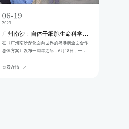
06-19
2023
广州南沙：自体干细胞生命科学馆开馆
在《广州南沙深化面向世界的粤港澳全面合作
总体方案》发布一周年之际，6月18日，一座
占地近千平方米的干细胞科普馆---百年春自体
干细胞生命科学馆在广州南沙明珠湾灵山岛尖
查看详情
开馆。据悉，这也是近日南沙科学总体规划发
布以后，首家落户南沙向公众科普前沿科学技
术的公益性科学馆。