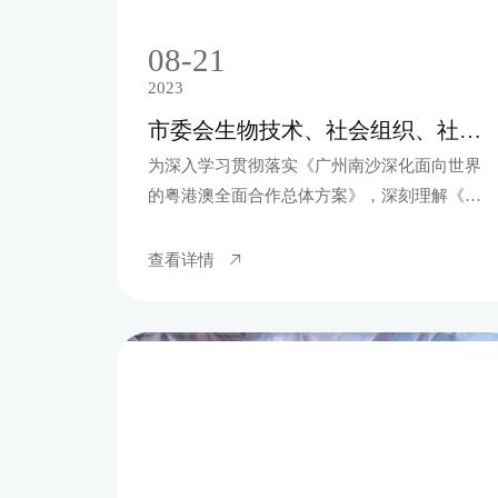
08-21
2023
市委会生物技术、社会组织、社会管理、经济工委会赴南沙开展优化营商环境调研暨主题教育
为深入学习贯彻落实《广州南沙深化面向世界
的粤港澳全面合作总体方案》，深刻理解《南
沙方案》的重大意义，推进粤港澳大湾区建
设，助推南沙经济社会高质量发展，市委会于8
查看详情
月17-18日组织生物技术、社会组织、社会管
理、经济工委会赴南沙开展优化营商环境联合
调研暨主题教育。市委会秘书长夏凤华、参政
议政处处长杨宜清、三级调研员罗安娜，南沙
区基层委主委高立、副主委刘锦仁，社会管理
工委会主任陈莉、生物技术工委会主任陈巧
林，社会组织工委会主任庄子标以及部分委员
参加了本次调研。