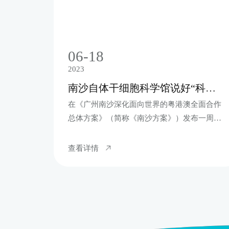
06-18
2023
南沙自体干细胞科学馆说好“科技故事”，助力大湾区医疗高地建设
在《广州南沙深化面向世界的粤港澳全面合作
总体方案》（简称《南沙方案》）发布一周年
之际，6月18日，一座占地近千平方米的干细
胞科普馆---百年春自体干细胞生命科学馆在广
查看详情
州南沙明珠湾灵山岛尖隆重开馆。据悉，这也
是南沙首家关于自体干细胞的科普馆，旨在为
南沙乃至大湾区居民认识干细胞预防疾病提供
一处公益窗口。