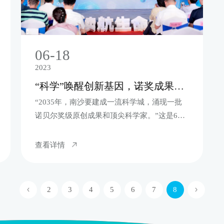
06-18
2023
“科学”唤醒创新基因，诺奖成果干细胞科学馆亮相南沙
“2035年，南沙要建成一流科学城，涌现一批
诺贝尔奖级原创成果和顶尖科学家。”这是6月
15日发布的《广州南沙科学城总体发展规划
（2022—2035年）》提出的一项宏伟目标，再
查看详情
次擦亮了南沙“科学”的金色招牌。
2
3
4
5
6
7
8