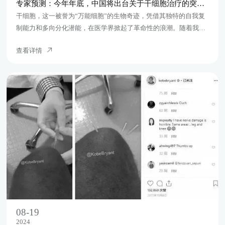
专家预测：今年年底，中国将出台关于干细胞治疗的突破性政策。
干细胞，这一被誉为“万能细胞”的生物奇迹，凭借其独特的自我复
制能力和多向分化潜能，在医学界掀起了革命性的浪潮。随着我国
科研实力的日益增强，干细胞技术不仅在基础研究领域取得了重大
查看详情
突破，更在各类疾病的治疗中展现出了广阔的应用前景和显著的疗
效
08-19
2024