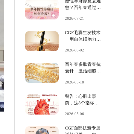
慢性荨麻疹反复难
愈？百年春通过免
疫根源调理改善
2026-07-21
CGF毛囊生发技术
｜用自体细胞力
量，唤醒沉睡毛
2026-06-02
囊！
百年春多肽青春抗
衰针｜激活细胞源
动力，免疫、代
2026-05-18
谢、颜值、机能全
线回春！
警告：心脏出事
前，这8个指标早
就报警了！
2026-05-06
CGF面部抗衰专属